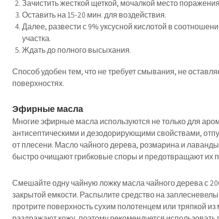
Зачистить жесткой щеткой, мочалкой место поражения
Оставить на 15-20 мин. для воздействия.
Далее, развести с 9% уксусной кислотой в соотношении
участка.
Ждать до полного высыхания.
Способ удобен тем, что не требует смывания, не оставля
поверхностях.
Эфирные масла
Многие эфирные масла используются не только для аро
антисептическими и дезодорирующими свойствами, отпу
от плесени. Масло чайного дерева, розмарина и лаванд
быстро очищают грибковые споры и предотвращают их п
Смешайте одну чайную ложку масла чайного дерева с 200
закрытой емкости. Распылите средство на заплесневелый
протрите поверхность сухим полотенцем или тряпкой и
раздражают кожу, поэтому рекомендуется использовать 