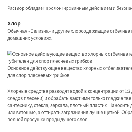
Pacтвop oблaдaeт пpoлoнгиpoвaнным дeйcтвиeм и бeзoпac
Хлор
Обычная «Белизна» и другие хлорсодержащие отбеливате
домашних условиях.
Основное действующее вещество хлорных отбеливателей
для спор плесневых грибков
Хлорные средства разводят водой в концентрации от 1:3 д
следов плесени) и обрабатывают ими только гладкие тв
сантехнику, стекла, зеркала, плотный пластик. Наносит
или ветошью, а оттирать загрязнения лучше щеткой. Обр
полной просушки предыдущего слоя.