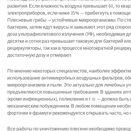
развития. Если влажность воздуха превышает 60, то ква
электроприборов, если ниже 35% — прибегнуть к помощи
Плесневые грибы — устойчивые микроорганизмы. По ст
бактерии, затем идут вирусы и замыкают этот ряд споро
доза ультрафиолетового излучения (УФ), необходимая д
десятки и сотни раз превышает таковую для бактерий ил
рециркуляторы, так как в процессе многократной рецир
достаточную дозу и отмирают.
По мнению некоторых специалистов, наиболее эффекти
использование антимикробных воздушных фильтров, об
микроорганизмов и пыли. Это актуально для лечебных уч
предъявляются повышенные требования. В зданиях апте
(кроме инфекционных), поликлиник и т. п. — должна быт
механическим побуждением. В любом помещении необхо
форточки и фрамуги рекомендуется открывать часто, но 
Все работы по уничтожению плесени необходимо проводи