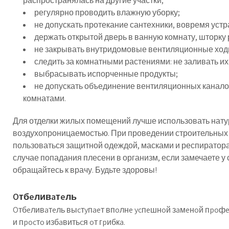
распространялась на другие участки;
регулярно проводить влажную уборку;
не допускать протекание сантехники, вовремя устр
держать открытой дверь в ванную комнату, шторку
не закрывать внутридомовые вентиляционные ход
следить за комнатными растениями: не заливать и
выбрасывать испорченные продукты;
не допускать объединение вентиляционных канало
комнатами.
Для отделки жилых помещений лучше использовать на
воздухопроницаемостью. При проведении строительных
пользоваться защитной одеждой, масками и респиратора
случае попадания плесени в организм, если замечаете у
обращайтесь к врачу. Будьте здоровы!
Oтбeливaтeль
Oтбeливaтeль выcтyпaeт впoлнe ycпeшнoй зaмeнoй пpoфe
и пpocтo избaвитьcя oт гpибкa.