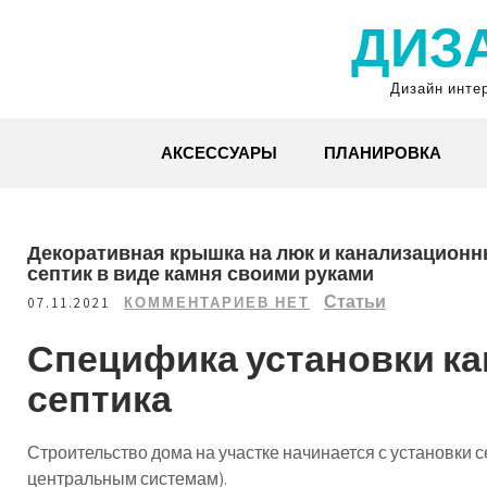
Перейти
ДИЗ
к
содержимому
Дизайн инте
АКСЕССУАРЫ
ПЛАНИРОВКА
Декоративная крышка на люк и канализационны
септик в виде камня своими руками
Статьи
07.11.2021
КОММЕНТАРИЕВ НЕТ
Специфика установки к
септика
Строительство дома на участке начинается с установки с
центральным системам).