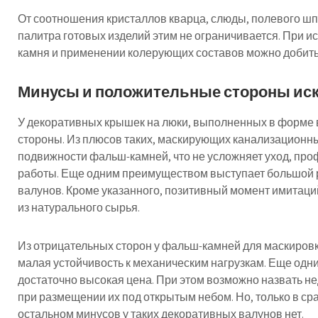
От соотношения кристаллов кварца, слюды, полевого шпа
палитра готовых изделий этим не ограничивается. При 
камня и применении колерующих составов можно добить
Минусы и положительные стороны ис
У декоративных крышек на люки, выполненных в форме в
стороны. Из плюсов таких, маскирующих канализационн
подвижности фальш-камней, что не усложняет уход, пр
работы. Еще одним преимуществом выступает большой 
валунов. Кроме указанного, позитивный момент имитаций 
из натурального сырья.
Из отрицательных сторон у фальш-камней для маскировк
малая устойчивость к механическим нагрузкам. Еще од
достаточно высокая цена. При этом возможно назвать н
при размещении их под открытым небом. Но, только в с
остальном минусов у таких декоративных валунов нет.