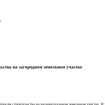
н
ства на загородном земельном участке
росам строительства на индивидуальном земельном участке. И 