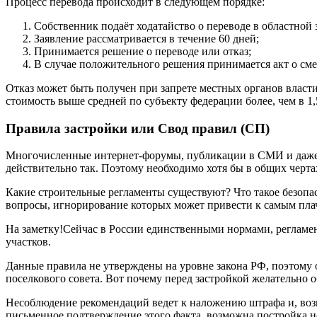
Процесс перевода происходит в следующем порядке:
Собственник подаёт ходатайство о переводе в областной
Заявление рассматривается в течение 60 дней;
Принимается решение о переводе или отказ;
В случае положительного решения принимается акт о сме
Отказ может быть получен при запрете местных органов власти 
стоимость выше средней по субъекту федерации более, чем в 1,5
Правила застройки или Свод правил (СП)
Многочисленные интернет-форумы, публикации в СМИ и даже раз
действительно так. Поэтому необходимо хотя бы в общих черта
Какие строительные регламенты существуют? Что такое безопасн
вопросы, игнорирование которых может привести к самым пла
На заметку!Сейчас в России единственными нормами, регламе
участков.
Данные правила не утверждены на уровне закона РФ, поэтому 
поселкового совета. Вот почему перед застройкой желательно
Несоблюдение рекомендаций ведет к наложению штрафа и, возмо
письменное подтверждение этого факта, возможна постройка не