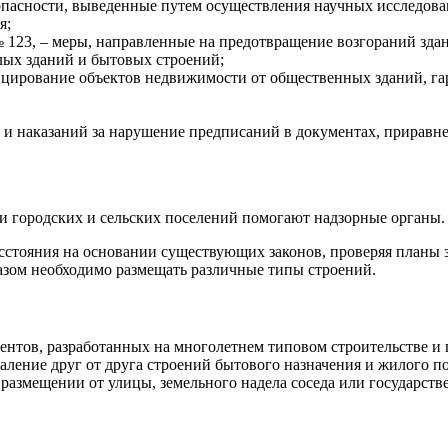
пасности, выведенные путем осуществления научных исследов
я;
123, – меры, направленные на предотвращение возгораний здан
илых зданий и бытовых строений;
нцирование объектов недвижимости от общественных зданий, га
и наказаний за нарушение предписаний в документах, приравн
и городских и сельских поселений помогают надзорные органы.
стояния на основании существующих законов, проверяя планы з
зом необходимо размещать различные типы строений.
нтов, разработанных на многолетнем типовом строительстве и 
аление друг от друга строений бытового назначения и жилого по
 размещении от улицы, земельного надела соседа или государст