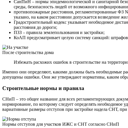
СанПиН – нормы эпидемиологической и санитарной безо
среды, безопасность людей от возможного инфицировани
противопожарные расстояния, регламентированные ФЗ № 
указано, на каком расстоянии допускается возведение ж
Градостроительный кодекс указывает необходимое диста
расстояния до дороги;
ПЗЗ – правила землепользования и застройки;
КоАП предусматривает целую систему санкций: штрафов 
После строительства дома
Избежать расхожих ошибок в строительстве на территори
Именно они определяют, какими должны быть необходимые рас
допущены ошибки. Они же утверждают нормативы, каким обра
Строительные нормы и правила
СНиП – это общее название для всех регламентирующих докуме
нормирование, по которому следует определять необходимое уд
вариативные размеры отступов при застройке надела СНТ, при
Нормы отступов для участков ИЖС и СНТ согласно СНиП