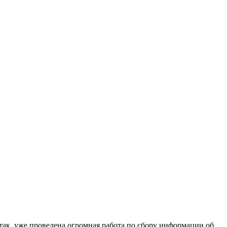
так, уже проведена огромная работа по сбору информации об