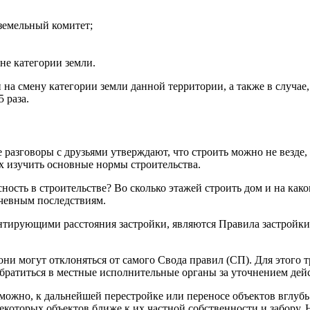
 земельный комитет;
не категории земли.
на смену категории земли данной территории, а также в случае, 
 раза.
говоры с друзьями утверждают, что строить можно не везде, где
х изучить основные нормы строительства.
ость в строительстве? Во сколько этажей строить дом и на каком
чевным последствиям.
нтирующими расстояния застройки, являются Правила застройки
они могут отклоняться от самого Свода правил (СП). Для этого
 обратиться в местные исполнительные органы за уточнением де
жно, к дальнейшей перестройке или переносе объектов вглубь у
которых объектов ближе к их частной собственности и забору. 