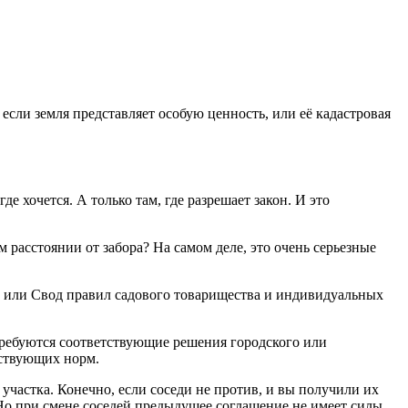
если земля представляет особую ценность, или её кадастровая
 хочется. А только там, где разрешает закон. И это
 расстоянии от забора? На самом деле, это очень серьезные
 или Свод правил садового товарищества и индивидуальных
 требуются соответствующие решения городского или
йствующих норм.
частка. Конечно, если соседи не против, и вы получили их
Но при смене соседей предыдущее соглашение не имеет силы,