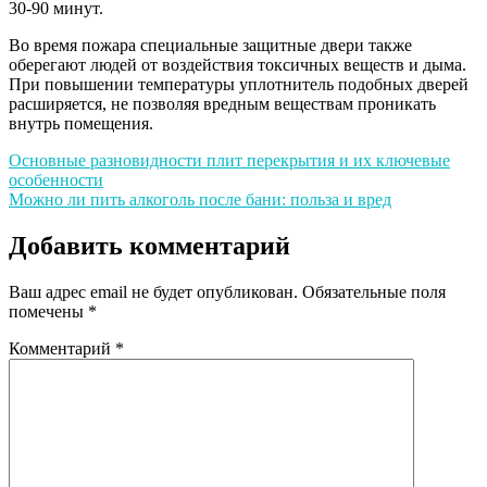
30-90 минут.
Во время пожара специальные защитные двери также
оберегают людей от воздействия токсичных веществ и дыма.
При повышении температуры уплотнитель подобных дверей
расширяется, не позволяя вредным веществам проникать
внутрь помещения.
Навигация
Основные разновидности плит перекрытия и их ключевые
особенности
по
Можно ли пить алкоголь после бани: польза и вред
записям
Добавить комментарий
Ваш адрес email не будет опубликован.
Обязательные поля
помечены
*
Комментарий
*