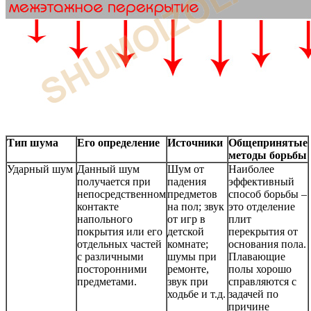
Тип шума
Его определение
Источники
Общепринятые
методы борьбы
Ударный шум
Данный шум
Шум от
Наиболее
получается при
падения
эффективный
непосредственном
предметов
способ борьбы –
контакте
на пол; звук
это отделение
напольного
от игр в
плит
покрытия или его
детской
перекрытия от
отдельных частей
комнате;
основания пола.
с различными
шумы при
Плавающие
посторонними
ремонте,
полы хорошо
предметами.
звук при
справляются с
ходьбе и т.д.
задачей по
причине