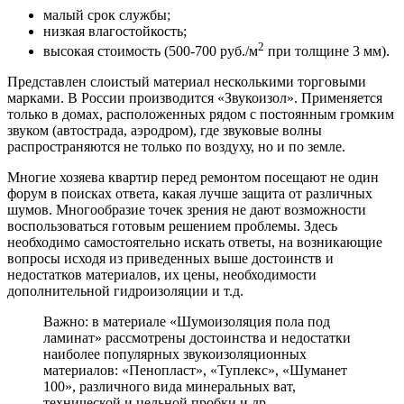
малый срок службы;
низкая влагостойкость;
2
высокая стоимость (500-700 руб./м
при толщине 3 мм).
Представлен слоистый материал несколькими торговыми
марками. В России производится «Звукоизол». Применяется
только в домах, расположенных рядом с постоянным громким
звуком (автострада, аэродром), где звуковые волны
распространяются не только по воздуху, но и по земле.
Многие хозяева квартир перед ремонтом посещают не один
форум в поисках ответа, какая лучше защита от различных
шумов. Многообразие точек зрения не дают возможности
воспользоваться готовым решением проблемы. Здесь
необходимо самостоятельно искать ответы, на возникающие
вопросы исходя из приведенных выше достоинств и
недостатков материалов, их цены, необходимости
дополнительной гидроизоляции и т.д.
Важно: в материале «Шумоизоляция пола под
ламинат» рассмотрены достоинства и недостатки
наиболее популярных звукоизоляционных
материалов: «Пенопласт», «Туплекс», «Шуманет
100», различного вида минеральных ват,
технической и цельной пробки и др.