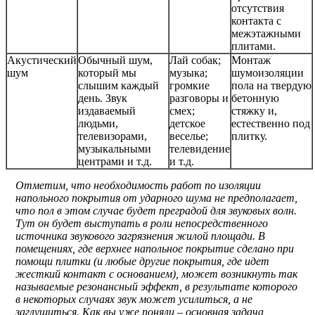
отсутствия
контакта с
межэтажными
плитами.
Акустический
Обычный шум,
Лай собак;
Монтаж
шум
который мы
музыка;
шумоизоляции
слышим каждый
громкие
пола на твердую
день. Звук
разговоры и
бетонную
издаваемый
смех;
стяжку и,
людьми,
детское
естественно под
телевизорами,
веселье;
плитку.
музыкальными
телевидение
центрами и т.д.
и т.д.
Отметим, что необходимость работ по изоляции
напольного покрытия от ударного шума не предполагает,
что пол в этом случае будет преградой для звуковых волн.
Тут он будет выступать в роли непосредственного
источника звукового загрязнения жилой площади. В
помещениях, где верхнее напольное покрытие сделано при
помощи плитки (и любые другие покрытия, где идет
жесткий контакт с основанием), может возникнуть так
называемые резонансный эффект, в результате которого
в некоторых случаях звук может усилиться, а не
заглушиться. Как вы уже поняли – основная задача