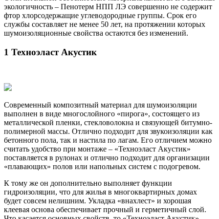
экологичность – Пенотерм НПП ЛЭ совершенно не содержит
фтор хлорсодержащие углеводородные группы. Срок его
службы составляет не менее 50 лет, на протяжении которых
шумоизоляционные свойства остаются без изменений.
1 Техноэласт Акустик
Современный композитный материал для шумоизоляции
выполнен в виде многослойного «пирога», состоящего из
металлической пленки, стекловолокна и связующей битумно-
полимерной массы. Отлично подходит для звукоизоляции как
бетонного пола, так и настила по лагам. Его отличием можно
считать удобство при монтаже – «Техноэласт Акустик»
поставляется в рулонах и отлично подходит для организации
«плавающих» полов или напольных систем с подогревом.
К тому же он дополнительно выполняет функции
гидроизоляции, что для жилья в многоквартирных домах
будет совсем нелишним. Укладка «внахлест» и хорошая
клеевая основа обеспечивает прочный и герметичный слой.
Что касается основных свойств, то «Техноэласт Акустик»