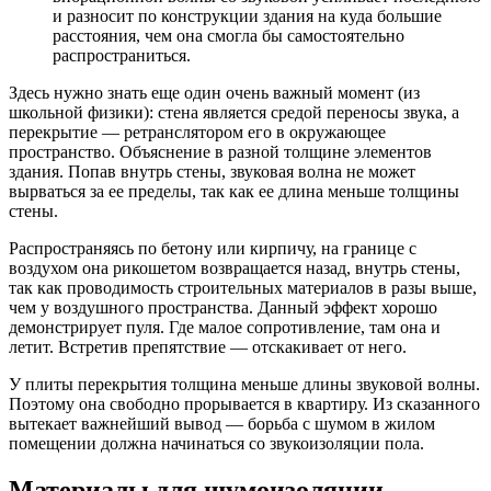
и разносит по конструкции здания на куда большие
расстояния, чем она смогла бы самостоятельно
распространиться.
Здесь нужно знать еще один очень важный момент (из
школьной физики): стена является средой переносы звука, а
перекрытие — ретранслятором его в окружающее
пространство. Объяснение в разной толщине элементов
здания. Попав внутрь стены, звуковая волна не может
вырваться за ее пределы, так как ее длина меньше толщины
стены.
Распространяясь по бетону или кирпичу, на границе с
воздухом она рикошетом возвращается назад, внутрь стены,
так как проводимость строительных материалов в разы выше,
чем у воздушного пространства. Данный эффект хорошо
демонстрирует пуля. Где малое сопротивление, там она и
летит. Встретив препятствие — отскакивает от него.
У плиты перекрытия толщина меньше длины звуковой волны.
Поэтому она свободно прорывается в квартиру. Из сказанного
вытекает важнейший вывод — борьба с шумом в жилом
помещении должна начинаться со звукоизоляции пола.
Материалы для шумоизоляции