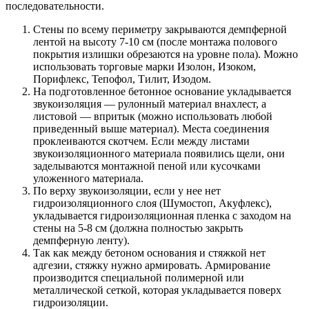
последовательности.
Стены по всему периметру закрываются демпферной
лентой на высоту 7-10 см (после монтажа полового
покрытия излишки обрезаются на уровне пола). Можно
использовать торговые марки Изолон, Изоком,
Порифлекс, Тепофол, Тилит, Изодом.
На подготовленное бетонное основание укладывается
звукоизоляция — рулонный материал внахлест, а
листовой — впритык (можно использовать любой
приведенный выше материал). Места соединения
проклеиваются скотчем. Если между листами
звукоизоляционного материала появились щели, они
заделываются монтажной пеной или кусочками
уложенного материала.
По верху звукоизоляции, если у нее нет
гидроизоляционного слоя (Шумостоп, Акуфлекс),
укладывается гидроизоляционная пленка с заходом на
стены на 5-8 см (должна полностью закрыть
демпферную ленту).
Так как между бетоном основания и стяжкой нет
адгезии, стяжку нужно армировать. Армирование
производится специальной полимерной или
металлической сеткой, которая укладывается поверх
гидроизоляции.