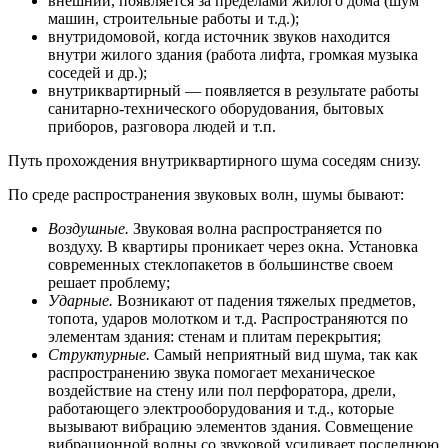
внешний, появляется за пределами жилого дома (шум
машин, строительные работы и т.д.);
внутридомовой, когда источник звуков находится
внутри жилого здания (работа лифта, громкая музыка
соседей и др.);
внутриквартирный — появляется в результате работы
санитарно-технического оборудования, бытовых
приборов, разговора людей и т.п.
Путь прохождения внутриквартирного шума соседям снизу.
По среде распространения звуковых волн, шумы бывают:
Воздушные.
Звуковая волна распространяется по
воздуху. В квартиры проникает через окна. Установка
современных стеклопакетов в большинстве своем
решает проблему;
Ударные.
Возникают от падения тяжелых предметов,
топота, ударов молотком и т.д. Распространяются по
элементам здания: стенам и плитам перекрытия;
Структурные.
Самый неприятный вид шума, так как
распространению звука помогает механическое
воздействие на стену или пол перфоратора, дрели,
работающего электрооборудования и т.д., которые
вызывают вибрацию элементов здания. Совмещение
вибрационной волны со звуковой усиливает последнюю