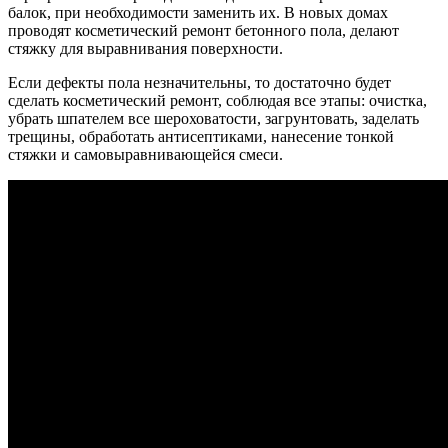
балок, при необходимости заменить их. В новых домах
проводят косметический ремонт бетонного пола, делают
стяжку для выравнивания поверхности.
Если дефекты пола незначительны, то достаточно будет
сделать косметический ремонт, соблюдая все этапы: очистка,
убрать шпателем все шероховатости, загрунтовать, заделать
трещины, обработать антисептиками, нанесение тонкой
стяжки и самовыравнивающейся смеси.