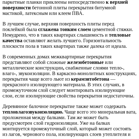
паркетные планки приклеены непосредственно
к верхней
поверхности
бетонной плиты перекрытия битумной
мастикой, латексным или клеем ПВА.
В лучшем случае, верхняя поверхность плиты перед
поклейкой была
сглажена тонким слоем
цементной стяжки.
Немудрено, что в таких квартирах слышимость и
тепловые
качества
оставляют желать лучшего. Горизонтальность
плоскости пола в таких квартирах также далека от идеала.
В современных домах межквартирные перекрытия
представляют собой сложные
железобетонные
или
металлические конструкции
,
снабженные слоями тепло-,
влаго-, звукоизоляции. В каркасно-монолитных конструкциях,
перекрытия чаще всего льют из
керамзитобетона
—
прекрасного изолирующего материала. В этих случаях, в
промежуточном слой следует монтировать изолирующие
слои, если изолирующие свойства перекрытия недостаточны.
Деревянное балочное перекрытие также может содержать
тепловлагозвукоизоляцию.
Чаще всего это минеральная вата,
проложенная между балками. Там же может быть
предусмотрен слой гидроизоляции. Уже на балках
монтируется промежуточный слой, который может состоять
из лагов,
чернового пола
, изолирующих слоев утеплителя и