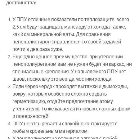
достоинства:
У ППУ отличные показатели по теплозащите: всего
2,5 см будут защищать мансарду от холода так же,
как 8 см минеральной ваты. Для сравнения
пенополистирол справляется со своей задачей
почти в два раза хуже.
Еще одно ценное преимущество: при утеплении
пенополиуретаном вам не нужен будет ни каркас, ни
специальные крепления. У напыляемого ППУ нет
швов, поскольку это всегда мостики холода.
Если через чердак проходят вытяжки и дымоходы,
вокруг которых особенно сложно создать
герметизацию, отдайте предпочтение этому
утеплителю. То же касается и любых сложных форм
и поверхностей.
ППУ не отсыревает и спокойно контактирует с
любым кровельным материалом.
У пенополиуретана отличная адгезия с любой