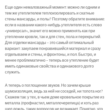
Еще один немаловажный момент: можно ли одним и
тем же утеплителем теплоизолировать и скатные
стены мансарды, и полы? Поэтому обратите внимание:
если в названии какого-нибудь утеплителя есть слово
«универсал», значит его можно применять как при
утеплении кровли, так и для стен, пола и перекрытий.
Для отделки мансарды – это самый оптимальный
вариант: закупаем понравившийся материал и сразу
отделываем и стены, и фронтоны, и пол. Быстро, и
менее проблематично – теперь все утепление будет
иметь одинаковые свойства и одинакового долго
служить.
А теперь о поглощении звуков. Но зачем крыше
шумоизоляция, ведь за ней ни соседей, ни топота ног?
Скажем так: у тех, в чьем доме кровельное покрытие из
металла (профнастил, металлочерепица) и хоть раз
шел дождь, таких вопросов не возникает. Понятно, что