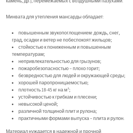
камень, др.), перемежаемых с воздушными пазухами.
Минвата для утепления мансарды обладает:
повышенным звукопоглощением: дождь, снег,
град, осадки и ветер не побеспокоят жильцов;
стойкостью к пониженным и повышенным
температурам;
непривлекательностью для грызунов;
пожаробезопасностью – плохо горит;
безвредностью для людей и окружающей среды;
хорошей паропроницаемостью;
плотность 18-45 кг на м³;
устойчивостью к грибкам и плесени;
невысокой ценой;
различной толщиной плит и рулона;
практичными формами выпуска – плита и рулон.
Материал нуждается в надежной и прочной