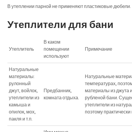
В утеплении парной не применяют пластиковые дюбели.
Утеплители для бани
В каком
Утеплитель
помещении
Примечание
используют
Натуральные
материалы:
Натуральные матери
рулонный
температурах, поэтом
джут, войлок,
Предбанник,
материалы из джута 
утеплители из
комната отдыха.
рубленой бани. Сущ
камыша и
утеплители из натура
опилок, мох,
поэтому практически
пакля и т.п.