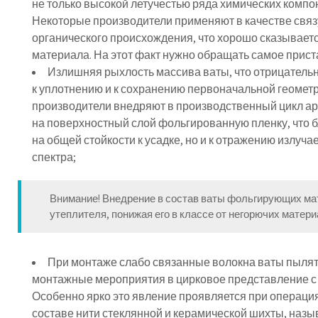
не только высокой летучестью ряда химических компо
Некоторые производители применяют в качестве св
органического происхождения, что хорошо сказывает
материала. На этот факт нужно обращать самое прис
Излишняя рыхлость массива ваты, что отрицательн
к уплотнению и к сохранению первоначальной геомет
производители внедряют в производственный цикл ар
на поверхностный слой фольгированную пленку, что б
на общей стойкости к усадке, но и к отражению излуч
спектра;
Внимание! Внедрение в состав ваты фольгирующих ма
утеплителя, понижая его в классе от негорючих матери
При монтаже слабо связанные волокна ваты пылят 
монтажные мероприятия в цирковое представление с
Особенно ярко это явление проявляется при операци
составе нити стеклянной и керамической шихты, назы