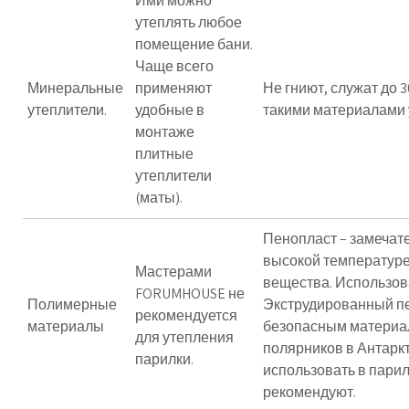
Ими можно
утеплять любое
помещение бани.
Чаще всего
Минеральные
применяют
Не гниют, служат до 
утеплители.
удобные в
такими материалами 
монтаже
плитные
утеплители
(маты).
Пенопласт – замечате
высокой температуре
Мастерами
вещества. Использова
FORUMHOUSE не
Полимерные
Экструдированный пе
рекомендуется
материалы
безопасным материал
для утепления
полярников в Антарк
парилки.
использовать в парил
рекомендуют.