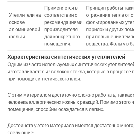
Применяется в
Принцип работы таки
Утеплители на
соответствии с
отражение тепла от с
основе
рекомендациями
фольгированных утеп
алюминиевой
производителя
парилок и других по
фольги.
для конкретного
при повышении темп
помещения.
вещества. Фольгу в б
Характеристика синтетических утеплителей
Одним из часто используемых синтетических утеплителей
изготавливается из волокон стекла, которые в процесс
при помощи синтетического клея.
С этим материалом достаточно сложно работать, так как
человека аллергических кожных реакций. Помимо этого 
помещения, способны осаждаться в легких.
Достоинств у этого материала имеется достаточно мног
следующие: