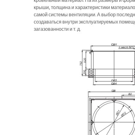
кровельный материал. На их размеры и форм
крыши, толщина и характеристики материалов
самой системы вентиляции. А выбор последней
создаваться внутри эксплуатируемых помеще
загазованности и т. д.