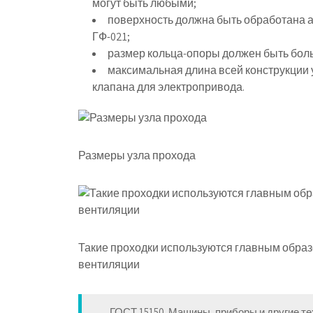
могут быть любыми;
поверхность должна быть обработана а
ГФ-021;
размер кольца-опоры должен быть бол
максимальная длина всей конструкции у
клапана для электропривода.
Размеры узла прохода
Такие проходки используются главным обра
вентиляции
ГОСТ 15150. Машины, приборы и другие т