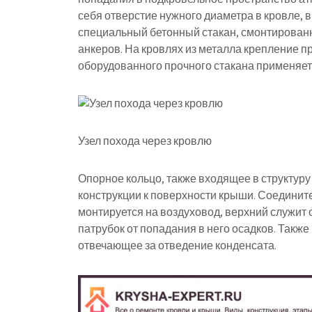
себя отверстие нужного диаметра в кровле, в
специальный бетонный стакан, смонтированны
анкеров. На кровлях из металла крепление п
оборудованного прочного стакана применяет
Узел похода через кровлю
Опорное кольцо, также входящее в структур
конструкции к поверхности крыши. Соединит
монтируется на воздуховод, верхний служит
патрубок от попадания в него осадков. Такж
отвечающее за отведение конденсата.